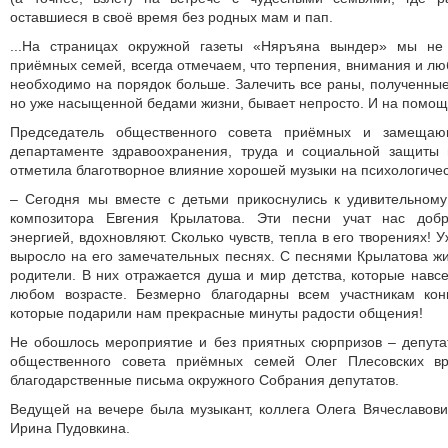
оставшиеся в своё время без родных мам и пап.
...На страницах окружной газеты «Няръяна вындер» мы не
приёмных семей, всегда отмечаем, что терпения, внимания и л
необходимо на порядок больше. Залечить все раны, полученные
но уже насыщенной бедами жизни, бывает непросто. И на помощ
Председатель общественного совета приёмных и замеща
департаменте здравоохранения, труда и социальной защиты
отметила благотворное влияние хорошей музыки на психологичес
– Сегодня мы вместе с детьми прикоснулись к удивительному
композитора Евгения Крылатова. Эти песни учат нас добр
энергией, вдохновляют. Сколько чувств, тепла в его творениях! 
выросло на его замечательных песнях. С песнями Крылатова ж
родители. В них отражается душа и мир детства, которые навсе
любом возрасте. Безмерно благодарны всем участникам кон
которые подарили нам прекрасные минуты радости общения!
Не обошлось мероприятие и без приятных сюрпризов – депута
общественного совета приёмных семей Олег Плесовских в
благодарственные письма окружного Собрания депутатов.
Ведущей на вечере была музыкант, коллега Олега Вячеславови
Ирина Пудовкина.