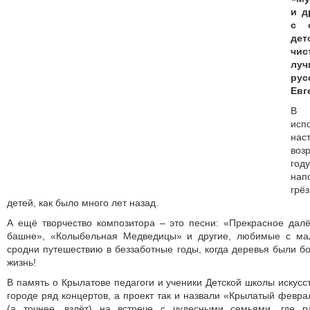
и д
с 
дет
чи
луч
ру
Евг
В 
исп
нас
воз
год
нап
грё
детей, как было много лет назад.
А ещё творчество композитора – это песни: «Прекрасное дал
башне», «Колыбельная Медведицы» и другие, любимые с мал
сродни путешествию в беззаботные годы, когда деревья были б
жизнь!
В память о Крылатове педагоги и ученики Детской школы искусс
городе ряд концертов, а проект так и назвали «Крылатый февра
(а точнее, взлёт) на встрече с чудесными семьями, где р