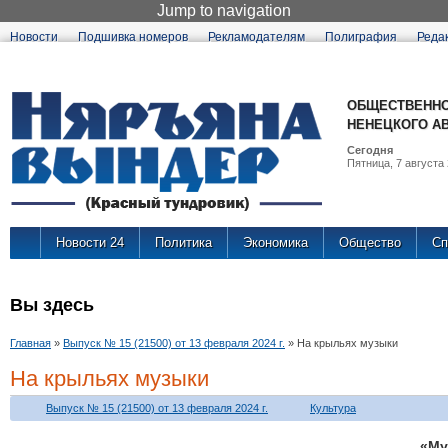
Jump to navigation
Новости
Подшивка номеров
Рекламодателям
Полиграфия
Реда
ОБЩЕСТВЕННО
НЕНЕЦКОГО А
Сегодня
Пятница, 7 августа 
Новости 24
Политика
Экономика
Общество
Сп
Вы здесь
Главная
»
Выпуск № 15 (21500) от 13 февраля 2024 г.
»
На крыльях музыки
На крыльях музыки
Выпуск № 15 (21500) от 13 февраля 2024 г.
Культура
«Му