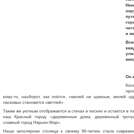
Не
ок
пут
гор
чит
и м
Вс
ка
ул
мик
Он 
Ког
про
кому-то, наоборот, как поётся, «милей не шумные, милей од
ласковых становится светлей».
Таким же уютным отображается в стихах и песнях и остаётся в 
наш Красный город: «деревянные дома, деревянный тротуа
славный город Нарьян-Мар».
Наша заполярная столица к своему 90-летию стала совреме