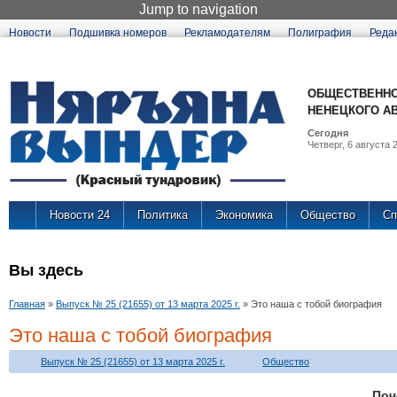
Jump to navigation
Новости
Подшивка номеров
Рекламодателям
Полиграфия
Реда
ОБЩЕСТВЕННО
НЕНЕЦКОГО А
Сегодня
Четверг, 6 августа 2
Новости 24
Политика
Экономика
Общество
Сп
Вы здесь
Главная
»
Выпуск № 25 (21655) от 13 марта 2025 г.
»
Это наша с тобой биография
Это наша с тобой биография
Выпуск № 25 (21655) от 13 марта 2025 г.
Общество
Поч