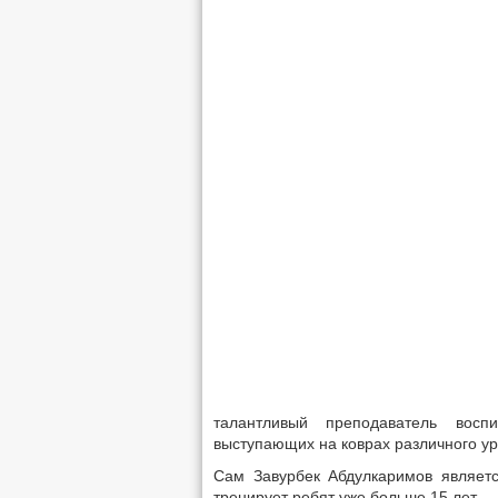
талантливый преподаватель восп
выступающих на коврах различного ур
Сам Завурбек Абдулкаримов являетс
тренирует ребят уже больше 15 лет.