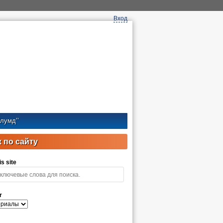
Вход
лумд’’
 по сайту
s site
r