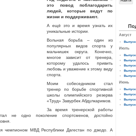
это повод поблагодарить
людей, которые ведут по
жизни и поддерживают.
А ещё это и время узнать их
По
уникальные истории.
Август
Вольная борьба – один из
Выпуск 
популярных видов спорта у
Июль
мальчишек округа. Конечно,
Выпуск 
многое зависит от тренера,
Выпуск 
которому удалось привить
Выпуск 
любовь и уважение к этому виду
Выпуск 
спорта.
Выпуск 
Июнь
Моим собеседником стал
тренер по борьбе спортивной
Выпуск 
школы олимпийского резерва
Выпуск 
Выпуск 
«Труд» Завурбек Абдулкаримов.
Выпуск 
За время тренерской работы
итал не одно поколение спорт­сменов, достойно
овня.
я чемпионом МВД Респуб­лики Дагестан по дзюдо. А