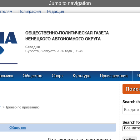
Jump to navigation
ателям
Полиграфия
Редакция
ОБЩЕСТВЕННО-ПОЛИТИЧЕСКАЯ ГАЗЕТА
НЕНЕЦКОГО АВТОНОМНОГО ОКРУГА
Сегодня
Суббота, 8 августа 2026 года , 05:45
номика
Общество
Спорт
Культура
Происшествия
Я
Поиск
Search thi
.
»
Тренер по призванию
Search fo
Общество
Год педагога и наставника –