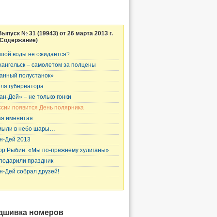
Выпуск № 31 (19943) от 26 марта 2013 г.
(Содержание)
шой воды не ожидается?
хангельск – самолетом за полцены
анный полустанок»
ля губернатора
ан-Дей» – не только гонки
ссии появится День полярника
я именитая
мыли в небо шары…
н-Дей 2013
ор Рыбин: «Мы по-прежнему хулиганы»
подарили праздник
н-Дей собрал друзей!
дшивка номеров