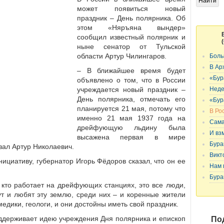
может появиться новый
праздник – День полярника. Об
этом «Няръяна вындер»
сообщил известный полярник и
ныне сенатор от Тульской
области Артур Чилингаров.
Боль
В Ар
– В ближайшее время будет
«Бур
объявлено о том, что в России
учреждается новый праздник –
Неде
День полярника, отмечать его
«Бур
планируется 21 мая, потому что
В Ро
именно 21 мая 1937 года на
Сама
дрейфующую льдину была
И вз
высажена первая в мире
Бура
зал Артур Николаевич.
Викт
нициативу, губернатор Игорь Фёдоров сказал, что он ее
Нам 
Бура
, кто работает на дрейфующих станциях, это все люди,
ут и любят эту землю, среди них – и коренные жители
медики, геологи, и они достойны иметь свой праздник.
оддерживает идею учреждения Дня полярника и епископ
По