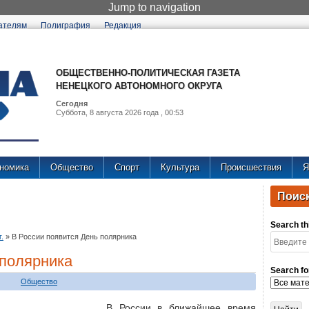
Jump to navigation
ателям
Полиграфия
Редакция
ОБЩЕСТВЕННО-ПОЛИТИЧЕСКАЯ ГАЗЕТА
НЕНЕЦКОГО АВТОНОМНОГО ОКРУГА
Сегодня
Суббота, 8 августа 2026 года , 00:53
номика
Общество
Спорт
Культура
Происшествия
Я
Поиск
Search thi
.
»
В России появится День полярника
 полярника
Search fo
Общество
В России в ближайшее время