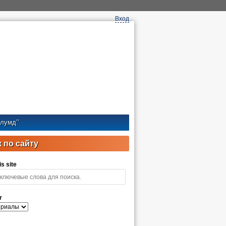
Вход
лумд’’
 по сайту
s site
r