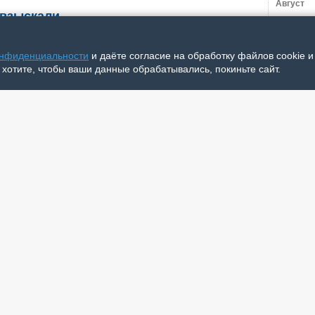
 взыскали
Август
Выпуск 
Общество
Июль
онфиденциальности
и даёте согласие на обработку файлов cookie 
тель Нарьян-Мара не захотел получить судимость
Выпуск 
 хотите, чтобы ваши данные обрабатывались, покиньте сайт.
ебёнку более 200 тысяч рублей задолженности по
Выпуск 
Выпуск 
. Об этом сообщает пресс-служба ФССП
Выпуск 
й области и НАО.
Выпуск 
Июнь
пла в Арктике
Выпуск 
Экономика
Выпуск 
Выпуск 
втономный округ завозят уголь, дрова и дизель.
Выпуск 
оз выполнен на 65,5%.
щили в администрации НАО.
тью обеспечены запасами энергоресурсов на
топительный сезон 16 отдалённых населённых пунктов
Происшествия