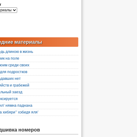
r
едние материалы
дь длиною в жизнь
ик на поле
воим среди своих
для подростков
адавших нет
ийств и грабежей
льный заезд
ксируется
 ил’ нямна паднана
 хибяри’’ хэбидя яля’
дшивка номеров