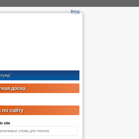
Вход
лумд’’
ная доска
 по сайту
s site