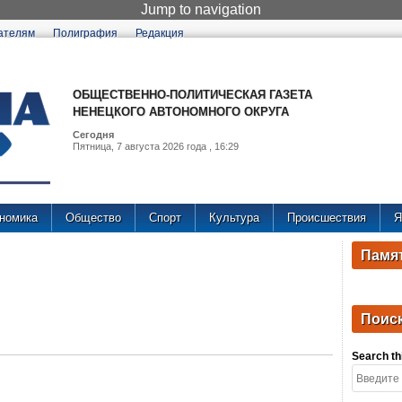
Jump to navigation
ателям
Полиграфия
Редакция
ОБЩЕСТВЕННО-ПОЛИТИЧЕСКАЯ ГАЗЕТА
НЕНЕЦКОГО АВТОНОМНОГО ОКРУГА
Сегодня
Пятница, 7 августа 2026 года , 16:29
номика
Общество
Спорт
Культура
Происшествия
Я
Памят
Поиск
Search thi