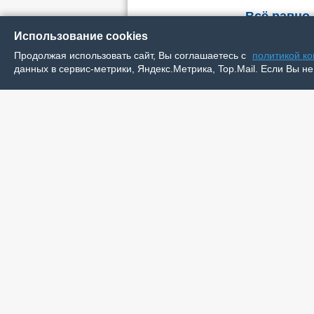
Всё равно
Использование cookies
Выпуск № 26 (21801) от 9 июля 2026 г.
Продолжая использовать сайт, Вы соглашаетесь с
политикой к
30-летний жи
данных в сервис-метрики, Яндекс.Метрика, Top.Mail. Если Вы не
и выплатил р
алиментам
Архангельско
Всё для те
Выпуск № 26 (21801) от 9 июля 2026 г.
В Ненецкий а
Северный зав
Об этом сооб
Уже полнос
предстоящий о
округа.
Во все тяжкие
Выпуск № 26 (21801) от 9 июля 2026 г.