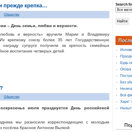
 и прежде крепка…
Search fo
Общество
сии – День семьи, любви и верности.
любовь и верность» вручили Марии и Владимиру
Их крепкому союзу более 35 лет. Государственную
 награду супруги получили за крепость семейных
Посл
ойное воспитание четверых детей.
Испове
Праздн
Будь с
Опора 
Постр
е?
Без уб
Нелега
Общество
Всё фи
оскресенье июля празднуется День российской
Хари’’
Ныхыта
аздника мы разносили корреспонденцию с молодым
з посёлка Красное Антоном Вылкой.
По