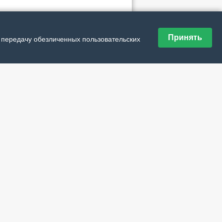
№ 30 (21805) от 6 августа 2026 г.
Принять
и передачу обезличенных пользовательских
№ 29 (21804) от 30 июля 2026 г.
№ 28 (21803) от 23 июля 2026 г.
№ 27 (21802) от 16 июля 2026 г.
№ 26 (21801) от 9 июля 2026 г.
№ 25 (21800) от 2 июля 2026 г.
№ 24 (21799) от 25 июня 2026 г.
№ 23 (21798) от 18 июня 2026 г.
№ 22 (21797) от 11 июня 2026 г.
№ 21 (21796) от 4 июня 2026 г.