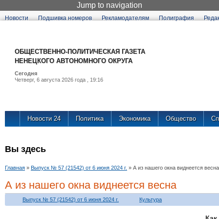
Jump to navigation
Новости
Подшивка номеров
Рекламодателям
Полиграфия
Реда
ОБЩЕСТВЕННО-ПОЛИТИЧЕСКАЯ ГАЗЕТА
НЕНЕЦКОГО АВТОНОМНОГО ОКРУГА
Сегодня
Четверг, 6 августа 2026 года , 19:16
Новости 24
Политика
Экономика
Общество
Сп
Вы здесь
Главная
»
Выпуск № 57 (21542) от 6 июня 2024 г.
»
А из нашего окна виднеется весна
А из нашего окна виднеется весна
Выпуск № 57 (21542) от 6 июня 2024 г.
Культура
Как