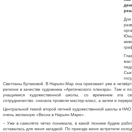
де
реа
Для
раз
орг
Юн
жи
гра
Гла
мас
пед
Сык
гос
Светланы Бутаковой. В Нарьян-Мар она приезжает уже в четвёрт
регионе в качестве художника «Арктического пленэра». Там и п
учащимися художественной школы, со временем эта св
сотрудничество: сначала провели мастер-класс, а затем и первую
Центральной темой второй летней художественной школы в НАО
очень желанную «Весна в Нарьян-Маре».
– Уже в самолёте чётко понимала, в какой технике будем работ
оставалась для меня загадкой. По приезде меня встретили холо