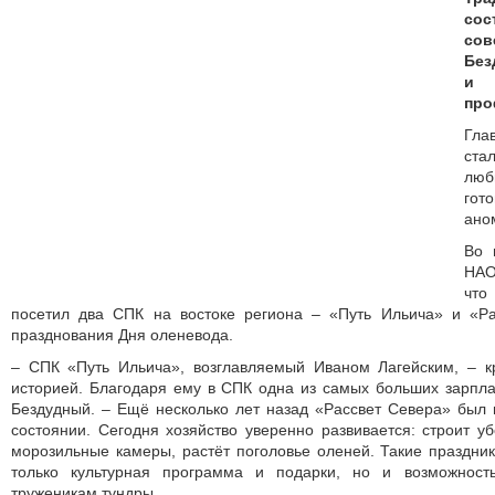
со
сов
Без
и 
про
Гла
ста
люб
гот
ано
Во 
НАО
чт
посетил два СПК на востоке региона – «Путь Ильича» и «Р
празднования Дня оленевода.
– СПК «Путь Ильича», возглавляемый Иваном Лагейским, – кр
историей. Благодаря ему в СПК одна из самых больших зарпла
Бездудный. – Ещё несколько лет назад «Рассвет Севера» был 
состоянии. Сегодня хозяйство уверенно развивается: строит уб
морозильные камеры, растёт поголовье оленей. Такие праздник
только культурная программа и подарки, но и возможност
труженикам тундры.