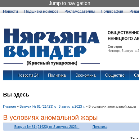
Jump to navigation
Новости
Подшивка номеров
Рекламодателям
Полиграфия
Реда
ОБЩЕСТВЕННО
НЕНЕЦКОГО А
Сегодня
Четверг, 6 августа 2
Новости 24
Политика
Экономика
Общество
Сп
Вы здесь
Главная
»
Выпуск № 81 (21423) от 3 августа 2023 г.
»
В условиях аномальной жары
В условиях аномальной жары
Выпуск № 81 (21423) от 3 августа 2023 г.
Политика
Тра