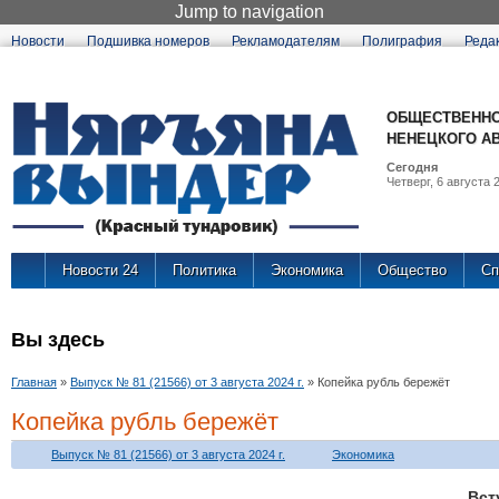
Jump to navigation
Новости
Подшивка номеров
Рекламодателям
Полиграфия
Реда
ОБЩЕСТВЕННО
НЕНЕЦКОГО А
Сегодня
Четверг, 6 августа 2
Новости 24
Политика
Экономика
Общество
Сп
Вы здесь
Главная
»
Выпуск № 81 (21566) от 3 августа 2024 г.
»
Копейка рубль бережёт
Копейка рубль бережёт
Выпуск № 81 (21566) от 3 августа 2024 г.
Экономика
Вс