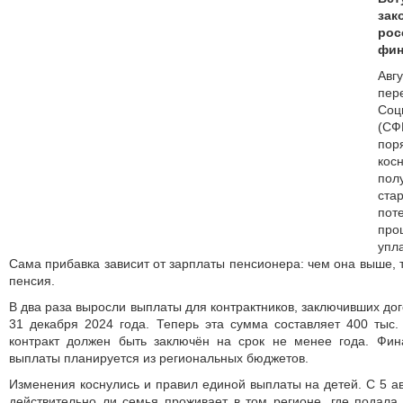
зак
ро
фин
Авг
пер
Соц
(С
пор
кос
по
ста
пот
про
упл
Сама прибавка зависит от зарплаты пенсионера: чем она выше, 
пенсия.
В два раза выросли выплаты для контрактников, заключивших дого
31 декабря 2024 года. Теперь эта сумма составляет 400 тыс. 
контракт должен быть заключён на срок не менее года. Фин
выплаты планируется из региональных бюджетов.
Изменения коснулись и правил единой выплаты на детей. С 5 ав
действительно ли семья проживает в том регионе, где подала 