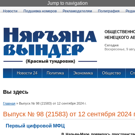
Jump to navigation
Новости
Подшивка номеров
Рекламодателям
Полиграфия
Реда
ОБЩЕСТВЕННО
НЕНЕЦКОГО А
Сегодня
Воскресенье, 9 авгу
Новости 24
Политика
Экономика
Общество
Сп
Вы здесь
Главная
»
Выпуск № 98 (21583) от 12 сентября 2024 г.
Выпуск № 98 (21583) от 12 сентября 2024 г
Первый цифровой МФЦ
В Нарьян-Маре появилось пространство