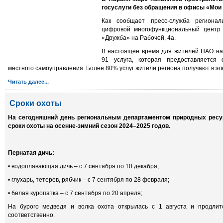
госуслуги без обращения в офисы «Мои
Как сообщает пресс-служба регионал
цифровой многофункциональный центр 
«Дружба» на Рабочей, 4а.
В настоящее время для жителей НАО на 
91 услуга, которая предоставляется
местного самоуправления. Более 80% услуг жители региона получают в эл
Читать далее...
Сроки охоты
На сегодняшний день регио­нальным департаментом природных рес
сроки охоты на осенне-зимний сезон 2024–2025 годов.
Пернатая дичь:
• водоплавающая дичь – с 7 сентября по 10 декабря;
• глухарь, тетерев, рябчик – с 7 сентября по 28 февраля;
• белая куропатка – с 7 сентября по 20 апреля;
На бурого медведя и волка охота открылась с 1 августа и продли
соответственно.