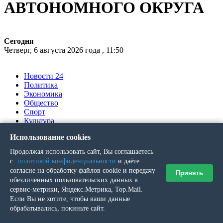
АВТОНОМНОГО ОКРУГА
Сегодня
Четверг, 6 августа 2026 года , 11:50
Новости 24
Политика
Экономика
Общество
Спорт
Культура
Происшествия
Использование cookies
Ялумд’’
Продолжая использовать сайт, Вы соглашаетесь
Вы здесь
с
политикой конфиденциальности
и даёте
согласие на обработку файлов cookie и передачу
Принять
обезличенных пользовательских данных в
Главная
»
сервис-метрики, Яндекс.Метрика, Top.Mail.
Выпуск № 42 (20244) от 23 апреля 2015 г.
Если Вы не хотите, чтобы ваши данные
»
обрабатывались, покиньте сайт.
Фотоконкурс «Улыбка ребенка»