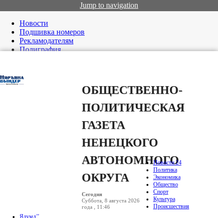
Jump to navigation
Новости
Подшивка номеров
Рекламодателям
Полиграфия
Редакция
Вход
ОБЩЕСТВЕННО-
ПОЛИТИЧЕСКАЯ
ГАЗЕТА
НЕНЕЦКОГО
АВТОНОМНОГО
Новости 24
Политика
ОКРУГА
Экономика
Общество
Спорт
Сегодня
Культура
Суббота, 8 августа 2026
Происшествия
года , 11:46
Ялумд’’