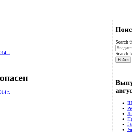
Поис
Search th
14 г.
Search f
 опасен
Выпу
авгус
14 г.
Ш
Ре
Ло
Пр
За
Уя