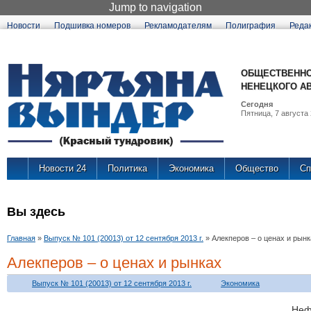
Jump to navigation
Новости
Подшивка номеров
Рекламодателям
Полиграфия
Реда
ОБЩЕСТВЕННО
НЕНЕЦКОГО А
Сегодня
Пятница, 7 августа 
Новости 24
Политика
Экономика
Общество
Сп
Вы здесь
Главная
»
Выпуск № 101 (20013) от 12 сентября 2013 г.
»
Алекперов – о ценах и рынк
Алекперов – о ценах и рынках
Выпуск № 101 (20013) от 12 сентября 2013 г.
Экономика
Не