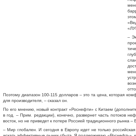
ме
бар
это
«В
«ЛУ
– Э
про
ти
глу
сл
дос
ме
ус
воз
отт
Поэтому диапазон 100-115 долларов – это та цена, которая ком
для производителя, – сказал он.
По его мнению, новый контракт «Роснефти» с Китаем (дополнит
в год. – Прим. редакции), конечно, развернет часть потоков не
восток, но не приведет к потере Россией традиционного рынка – 
– Мир глобален. И сегодня в Европу идет не только российска
искать эффективные рынки сбыта. Я поддерживаю «Роснефть», 