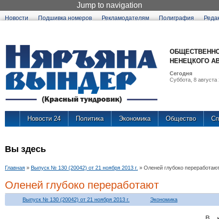
Jump to navigation
Новости
Подшивка номеров
Рекламодателям
Полиграфия
Реда
ОБЩЕСТВЕННО
НЕНЕЦКОГО А
Сегодня
Суббота, 8 августа 
Новости 24
Политика
Экономика
Общество
Сп
Вы здесь
Главная
»
Выпуск № 130 (20042) от 21 ноября 2013 г.
»
Оленей глубоко переработаю
Оленей глубоко переработают
Выпуск № 130 (20042) от 21 ноября 2013 г.
Экономика
В к