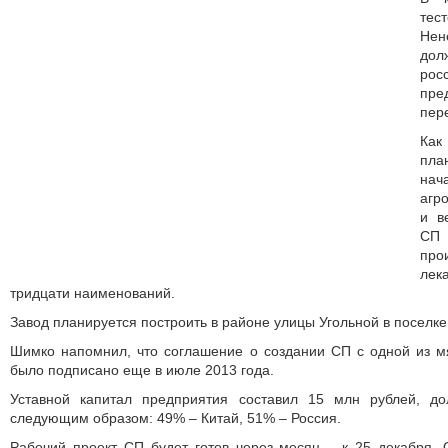
те
Нен
дол
рос
пр
пер
Ка
пла
на
агр
и в
СП 
пр
ле
тридцати наименований.
Завод планируется построить в районе улицы Угольной в поселке
Шимко напомнил, что соглашение о создании СП с одной из м
было подписано еще в июле 2013 года.
Уставной капитал предприятия составил 15 млн рублей, до
следующим образом: 49% – Китай, 51% – Россия.
Рабочий проект СП будет готов через месяц – к 25 декабря.