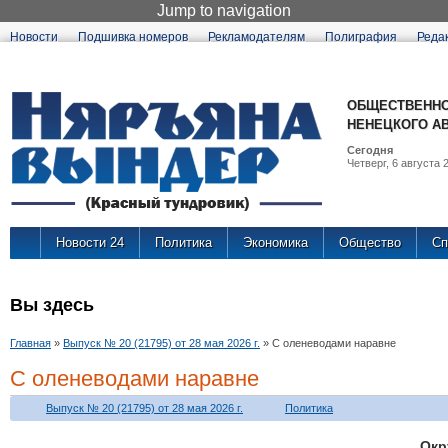
Jump to navigation
Новости
Подшивка номеров
Рекламодателям
Полиграфия
Реда
ОБЩЕСТВЕННО
НЕНЕЦКОГО А
Сегодня
Четверг, 6 августа 2
Новости 24
Политика
Экономика
Общество
Сп
Вы здесь
Главная
»
Выпуск № 20 (21795) от 28 мая 2026 г.
»
С оленеводами наравне
С оленеводами наравне
Выпуск № 20 (21795) от 28 мая 2026 г.
Политика
Ок