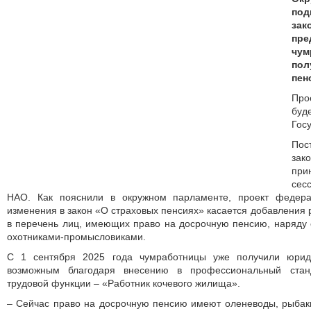
под
зак
пр
чу
по
пен
Про
бу
Гос
П
зак
при
сес
НАО. Как пояснили в окружном парламенте, проект федера
изменения в закон «О страховых пенсиях» касается добавления 
в перечень лиц, имеющих право на досрочную пенсию, наряду
охотниками-промысловиками.
С 1 сентября 2025 года чумработницы уже получили юриди
возможным благодаря внесению в профессиональный стан
трудовой функции – «Работник кочевого жилища».
– Сейчас право на досрочную пенсию имеют оленеводы, рыбак