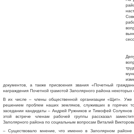
рай
нас
Сов
ра
воп
вын
сес
Деп
воп
тр
мун
изм
документов, а также присвоения звания «Почетный граждан
награждения Почетной грамотой Заполярного района некоторых
В их числе – члены общественной организации «Щит». Уже 
решением проблем наших земляков, служивших в горячих т
заседании кандидаты – Андрей Ружников и Тимофей Солуянов 
этой встрече членам рабочей группы рассказал заместит
Заполярного района по социальным вопросам Виталий Викторови
– Существовало мнение, что именно в Заполярном районе 