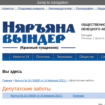
Jump to navigation
Новости
Подшивка номеров
Рекламодателям
Полиграфия
Реда
ОБЩЕСТВЕННО
НЕНЕЦКОГО А
Сегодня
Пятница, 7 августа 
Новости 24
Политика
Экономика
Общество
Сп
Вы здесь
Главная
»
Выпуск № 16 (19928) от 14 февраля 2013 г.
»
Депутатские заботы
Депутатские заботы
Выпуск № 16 (19928) от 14 февраля 2013 г.
Политика
На 