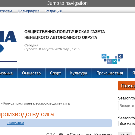
Jump to navigation
ателям
Полиграфия
Редакция
ОБЩЕСТВЕННО-ПОЛИТИЧЕСКАЯ ГАЗЕТА
НЕНЕЦКОГО АВТОНОМНОГО ОКРУГА
Сегодня
Суббота, 8 августа 2026 года , 12:35
номика
Общество
Спорт
Культура
Происшествия
Я
Поиск
Search thi
»
Колхоз приступает к воспроизводству сига
производству сига
Search fo
Экономика
СПК РК «Сула» из Коткино