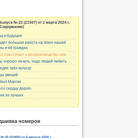
Выпуск № 22 (21507) от 2 марта 2024 г.
(Содержание)
яд в будущее
ждёт большая работа на благо нашей
ны и её граждан
оз приступает к воспроизводству сига
ы хорошо лечить, надо людей любить
едие трёх культур
цы эмоций
был Марсик
 что сердцу дорого
ие из лучших
дшивка номеров
№ 30 (21805) от 6 августа 2026 г.