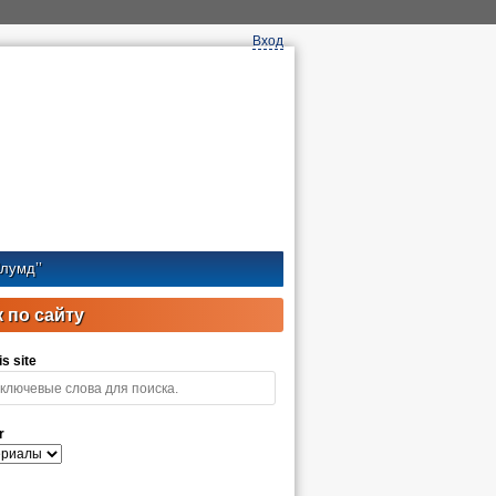
Вход
лумд’’
 по сайту
s site
r