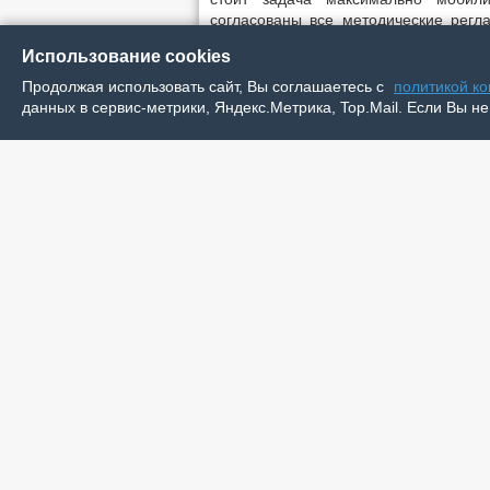
согласованы все методические регла
сообщил Альберт Чабдаров.
Использование cookies
Также он отметил, что главное для та
Продолжая использовать сайт, Вы соглашаетесь с
политикой к
окружных водоёмов, в частности реки
данных в сервис-метрики, Яндекс.Метрика, Top.Mail. Если Вы не
воду для целей завода.
Готовых мальков СПК планирует ре
лицензионных соглашений восста
водоёмы, расположенные вблизи райо