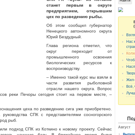
станет первым в округе
предприятием, открывшим
цех по разведению рыбы.
Об этом сообщил губернатор
Ненецкого автономного округа
Взгл
Юрий Бездудный.
Нас 
Глава региона отметил, что
стра
округ переходит от
Колх
промышленного освоения
Чтоб
биологических ресурсов к
Насл
воспроизводству.
Твор
– Именно такой курс мы взяли в
Жил-
части развития рыболовной
Всё,
отрасли нашего округа. Вопрос
Лучш
рсов реки Печоры сегодня стоит на первом месте, –
оснащения цеха по разведению сига уже приобретено.
 руководства СПК с представителями сосногорского
По
ород рыб.
Август
или подход СПК из Коткино к новому проекту. Сейчас
изовать научную базу. В ближайшее время будут
Выпуск 