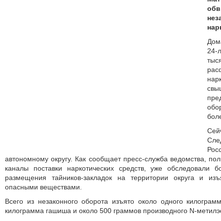
обв
не
нар
Дом
24-
ты
рас
нар
св
пр
обо
боле
Се
Сл
Ро
автономному округу. Как сообщает пресс-служба ведомства, пол
каналы поставки наркотических средств, уже обследовали 
размещения тайников-закладок на территории округа и из
опасными веществами.
Всего из незаконного оборота изъято около одного килограм
килограмма гашиша и около 500 граммов производ­ного N-метил