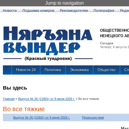
Jump to navigation
Новости
Подшивка номеров
Рекламодателям
Полиграфия
Реда
ОБЩЕСТВЕННО
НЕНЕЦКОГО А
Сегодня
Четверг, 6 августа 2
Новости 24
Политика
Экономика
Общество
Сп
Вы здесь
Главная
»
Выпуск № 26 (21801) от 9 июля 2026 г.
»
Во все тяжкие
Во все тяжкие
Выпуск № 26 (21801) от 9 июля 2026 г.
Происшествия
Мат