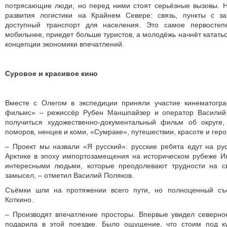
потрясающие люди, но перед ними стоят серьёзные вызовы. 
развития логистики на Крайнем Севере: связь, пункты с з
доступный транспорт для населения. Это самое первостепе
мобильнее, приедет больше туристов, а молодёжь начнёт кататьс
концепции экономики впечатлений.
Суровое и красивое кино
Вместе с Олегом в экспедиции приняли участие кинематогр
фильмс» – режиссёр Рубен Маншпайзер и оператор Василий 
получиться художественно-документальный фильм об округе,
поморов, ненцев и коми, «Сумраке», путешествии, красоте и гер
– Проект мы назвали «Я русский»: русские ребята едут на ру
Арктике в эпоху импортозамещения на историческом рубеже Ин
интересными людьми, которые преодолевают трудности на с
замысел, – отметил Василий Поляков.
Съёмки шли на протяжении всего пути, но полноценный съ
Коткино.
– Производят впечатление просторы. Впервые увидел северно
подарила в этой поездке. Было ощущение, что стоим под к