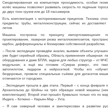
Смоделированная на компьютере проходимость, особая геоме
колёс машины позволяют развивать скорость по ледяным торосам
до двух тонн грузов или до 18 пассажиров.
Есть комплектация с моторизованным прицепом. Техника спос
предметы: трубы, металлоконструкции, сейчас их доставляют 
летом.
Машина построена по принципу импортозамещения: 
проектирование, лазерная резка металлокомпозитов, простра
карбон, дифференциалы и блокировки собственной разработки.
– После экспедиции проведём анализ, выявим объекты улучшени
уже будет серийный образец. Область применения обширная: пер
оборудования и даже БПЛА, задачи для любых структур – от МЧ
модульная, а ещё мы готовим «Сумрак ровер», это тако
автопилотом, лидаром и нейросеткой. Чтобы его «обучит
бездорожью, провели специальные съёмки для датасетов маши
отличаются от городских.
…Экспедиция прошла в два этапа. Первый – с конца февраля п
Архангельска до Шойны на трёх образцах новой машины (не
комплектации). Второй этап прошёл буквально только что по ма
Индига – Коткино – Нарьян-Мар – Ухта.
– Я сам северный человек и заинтересован в развитии рус