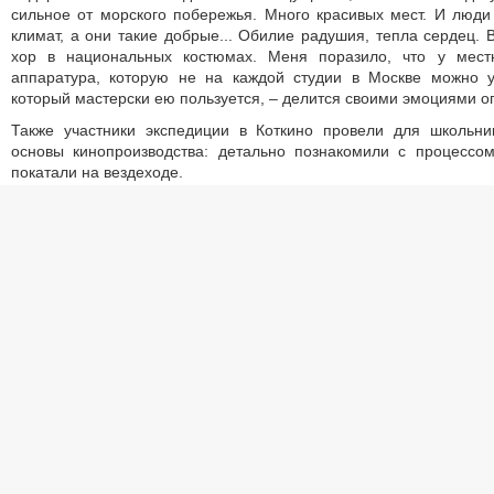
сильное от морского побережья. Много красивых мест. И люди
климат, а они такие добрые... Обилие радушия, тепла сердец.
хор в национальных костюмах. Меня поразило, что у мест
аппаратура, которую не на каждой студии в Москве можно ув
который мастерски ею пользуется, – делится своими эмоциями о
Также участники экспедиции в Коткино провели для школьник
основы кинопроизводства: детально познакомили с процессом
покатали на вездеходе.
– Люди гостеприимные, с улыбкой на лице. В Индиге нас гла
встретил прямо на реке ночью. Проводил на стоянку, определ
следующий день поехал показывать на своей машине окружа
молодец, настоящий хозяин. Всё у него правильно, настраивает
себя отличных – видно, что все стараются трудиться на общее бла
Как отмечают участники экспедиции, северный народ просто 
бросают свой вызов. И одна из задач будущего фильма – по
которые сопровождают красивую картинку северной природы. 
Севера фильм может помочь осо­знать себя – какие у них есть во
– По пути мы встречали людей, у которых сломалась техника
направлению к посёлку, чтобы там поймать сигнал вышки, позво
Ещё две машины вытаскивали из ледяного плена, одну на рука
мостом, с помощью лебёдки. Встретили путешественников н