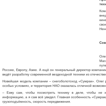
тех
Ко
вн
кин
сво
Нен
Сов
Оле
Маг
пут
Россию, Европу, Азию. А ещё он генеральный директор компани
ведёт разработку современной вездеходной техники из отечеств
Новейшая модель компании – снегоболотоход «Сумрак». Олег 
особых условиях, и территория НАО оказалась отличной возможн
– Езжу сам, чтобы посмотреть технику в деле, чтобы не 
информацию, а я сам всё увидел. Главная особенность «Сумрак
грузоподъёмность, скорость передвижения.