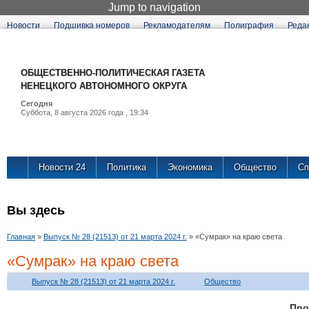
Jump to navigation
Новости
Подшивка номеров
Рекламодателям
Полиграфия
Реда
ОБЩЕСТВЕННО-ПОЛИТИЧЕСКАЯ ГАЗЕТА
НЕНЕЦКОГО АВТОНОМНОГО ОКРУГА
Сегодня
Суббота, 8 августа 2026 года , 19:34
Новости 24
Политика
Экономика
Общество
Сп
Вы здесь
Главная
»
Выпуск № 28 (21513) от 21 марта 2024 г.
»
«Сумрак» на краю света
«Сумрак» на краю света
Выпуск № 28 (21513) от 21 марта 2024 г.
Общество
Пр