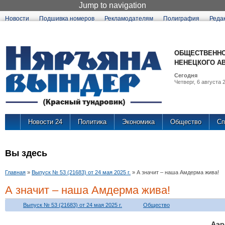
Jump to navigation
Новости
Подшивка номеров
Рекламодателям
Полиграфия
Реда
ОБЩЕСТВЕННО
НЕНЕЦКОГО А
Сегодня
Четверг, 6 августа 2
Новости 24
Политика
Экономика
Общество
Сп
Вы здесь
Главная
»
Выпуск № 53 (21683) от 24 мая 2025 г.
»
А значит – наша Амдерма жива!
А значит – наша Амдерма жива!
Выпуск № 53 (21683) от 24 мая 2025 г.
Общество
Аэр