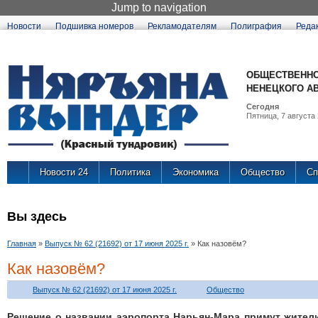
Jump to navigation
Новости
Подшивка номеров
Рекламодателям
Полиграфия
Реда
ОБЩЕСТВЕННО
НЕНЕЦКОГО А
Сегодня
Пятница, 7 августа 
Новости 24
Политика
Экономика
Общество
Сп
Вы здесь
Главная
»
Выпуск № 62 (21692) от 17 июня 2025 г.
»
Как назовём?
Как назовём?
Выпуск № 62 (21692) от 17 июня 2025 г.
Общество
Решение о названии аэропорта Нарьян-Мара примут жител