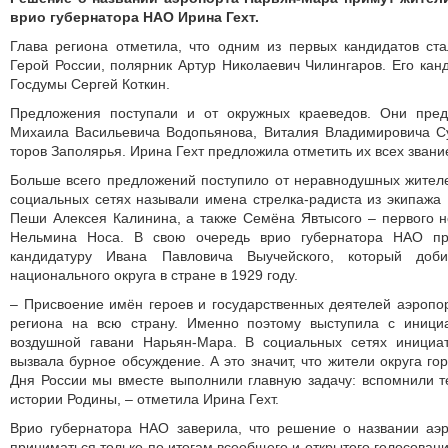
врио губернатора НАО Ирина Гехт.
Глава региона отметила, что одним из первых кандидатов ст
Герой России, полярник Артур Николае­вич Чилингаров. Его кан
Госдумы Сергей Коткин.
Предложения поступали и от окружных краеведов. Они пред
Михаила Васильевича Водопьянова, Виталия Владимировича Су
торов Заполярья. Ирина Гехт предложила отметить их всех зван
Больше всего предложений поступило от неравнодушных жителе
социальных сетях называли имена стрелка-радиста из экипажа
Пеши Алексея Калинина, а также Семёна Явтысого – первого н
Нельмина Носа. В свою очередь врио губернатора НАО пр
кандидатуру Ивана Павловича Выучейского, который доби
национального округа в стране в 1929 году.
– Присвоение имён героев и государственных деятелей аэропо
региона на всю страну. Именно поэтому выступила с иници
воздушной гавани Нарьян-Мара. В социальных сетях инициа
вызвала бурное обсуждение. А это значит, что жители округа го
Дня России мы вместе выполнили главную задачу: вспомнили те
истории Родины, – отметила Ирина Гехт.
Врио губернатора НАО заверила, что решение о названии аэ
приниматься только по итогам всеобщего и открытого голосовани