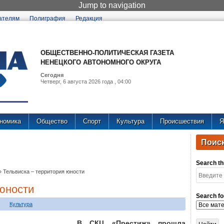
Jump to navigation
ателям
Полиграфия
Редакция
ОБЩЕСТВЕННО-ПОЛИТИЧЕСКАЯ ГАЗЕТА
НЕНЕЦКОГО АВТОНОМНОГО ОКРУГА
Сегодня
Четверг, 6 августа 2026 года , 04:00
номика
Общество
Спорт
Культура
Происшествия
Я
Поиск
Search thi
»
Тельвиска – территория юности
 юности
Search fo
Культура
В СКЦ «Престиж» прошла