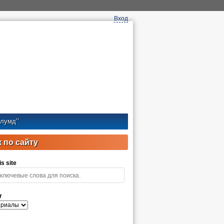
Вход
лумд’’
 по сайту
s site
r