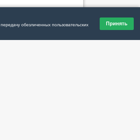
ие материалы рубрики
Принять
мни и спой жизнь рода своего
и передачу обезличенных пользовательских
туризм как фактор развития региона
ем рождения, столица Арктики!
нькие лучики Ненецкого округа
ятно быть первыми
т для мамы
и - бескрайние, как тундра
вь Казарновская: «Я поймала ритм
ики»
годние чудеса в последний день зимы
ика - это школа мужества
ковое многообразие
а своими руками
гда скучать
йна рассеченная» «Шойна рассеченная»
конца и краю танцам