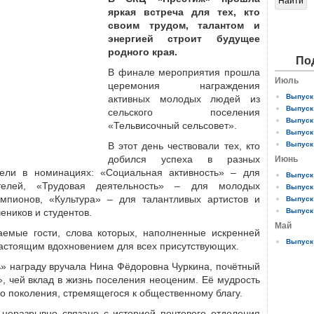
яркая встреча для тех, кто
своим трудом, талантом и
энергией строит будущее
родного края.
По
В финале мероприятия прошла
Июль
церемония награждения
Выпуск 
активных молодых людей из
Выпуск 
сельского поселения
Выпуск 
«Тельвисочный сельсовет».
Выпуск 
В этот день чествовали тех, кто
Выпуск 
добился успеха в разных
Июнь
ели в номинациях: «Социальная активность» – для
Выпуск 
телей, «Трудовая деятельность» – для молодых
Выпуск 
мпионов, «Культура» – для талантливых артистов и
Выпуск 
еников и студентов.
Выпуск 
Май
емые гости, слова которых, наполненные искренней
Выпуск 
настоящим вдохновением для всех присутствующих.
» награду вручала Нина Фёдоровна Чуркина, почётный
, чей вклад в жизнь поселения неоценим. Её мудрость
о поколения, стремящегося к общественному благу.
 неразрывно связано с историей почтового отделения