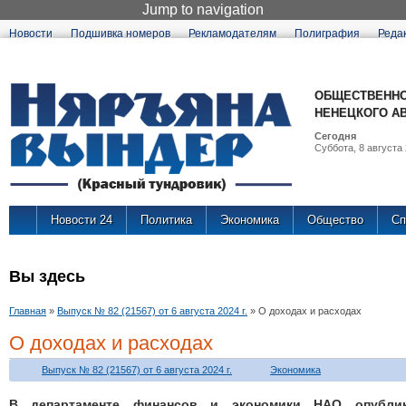
Jump to navigation
Новости
Подшивка номеров
Рекламодателям
Полиграфия
Реда
ОБЩЕСТВЕННО
НЕНЕЦКОГО А
Сегодня
Суббота, 8 августа 
Новости 24
Политика
Экономика
Общество
Сп
Вы здесь
Главная
»
Выпуск № 82 (21567) от 6 августа 2024 г.
»
О доходах и расходах
О доходах и расходах
Выпуск № 82 (21567) от 6 августа 2024 г.
Экономика
В департаменте финансов и экономики НАО опубли