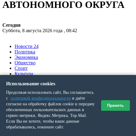
АВТОНОМНОГО ОКРУГА
Сегодня
Суббота, 8 августа 2026 года , 08:42
Новости 24
Политика
Экономика
Общество
Спорт
Культура
Происшествия
Использование cookies
Ялумд’’
Продолжая использовать сайт, Вы соглашаетесь
Вы здесь
с
политикой конфиденциальности
и даёте
согласие на обработку файлов cookie и передачу
Принять
обезличенных пользовательских данных в
Главная
»
сервис-метрики, Яндекс.Метрика, Top.Mail.
Выпуск № 6 (20065) от 23 января 2014 г.
Если Вы не хотите, чтобы ваши данные
»
обрабатывались, покиньте сайт.
Дежурный репортёр