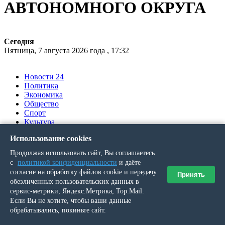
АВТОНОМНОГО ОКРУГА
Сегодня
Пятница, 7 августа 2026 года , 17:32
Новости 24
Политика
Экономика
Общество
Спорт
Культура
Происшествия
Использование cookies
Ялумд’’
Продолжая использовать сайт, Вы соглашаетесь
Вы здесь
с
политикой конфиденциальности
и даёте
согласие на обработку файлов cookie и передачу
Принять
обезличенных пользовательских данных в
Главная
»
сервис-метрики, Яндекс.Метрика, Top.Mail.
Новости
Если Вы не хотите, чтобы ваши данные
»
обрабатывались, покиньте сайт.
В Нарьян-Маре и пос.Искателей благодаря стабилизации