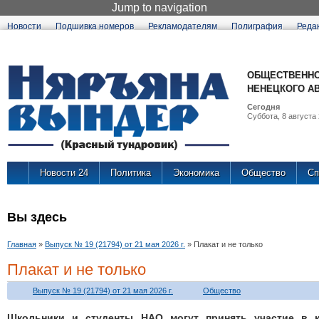
Jump to navigation
Новости
Подшивка номеров
Рекламодателям
Полиграфия
Реда
ОБЩЕСТВЕННО
НЕНЕЦКОГО А
Сегодня
Суббота, 8 августа 
Новости 24
Политика
Экономика
Общество
Сп
Вы здесь
Главная
»
Выпуск № 19 (21794) от 21 мая 2026 г.
»
Плакат и не только
Плакат и не только
Выпуск № 19 (21794) от 21 мая 2026 г.
Общество
Школьники и студенты НАО могут принять участие в к