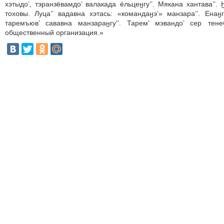
хэтыдо’, тэранзёвамдо’ валакада ёльцеӈгу’’. Мякана хантава’’. 
тоховы. Луца’’ вадавна хэтась: «командаӈэ’» манзара’’. Енаӈг
таремъюв’ сававна манзараӈгу’’. Тарем’ мэвандо’ сер тен
общественный организация.»