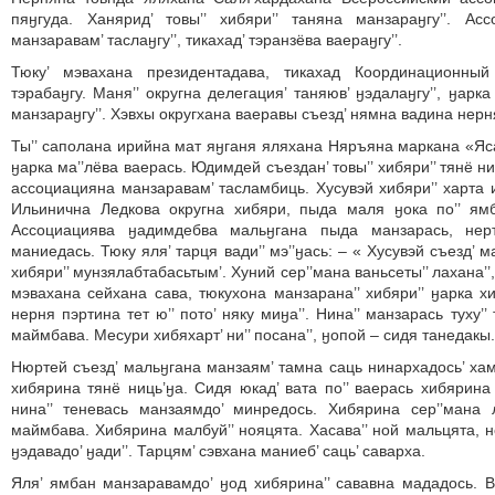
пяӈгуда. Ханярид’ товы’’ хибяри’’ таняна манзараӈгу’’. Ас
манзаравам’ таслаӈгу’’, тикахад’ тэранзёва ваераӈгу’’.
Тюку’ мэвахана президентадава, тикахад Координационный
тэрабаӈгу. Маня’’ округна делегация’ таняюв’ ӈэдалаӈгу’’, ӈарк
манзараӈгу’’. Хэвхы округхана ваеравы съезд’ нямна вадина нерн
Ты’’ саполана ирийна мат яӈганя яляхана Няръяна маркана «Я
ӈарка ма’’лёва ваерась. Юдимдей съездан’ товы’’ хибяри’’ тянё ниць
ассоциацияна манзаравам’ тасламбиць. Хусувэй хибяри’’ харта 
Ильинична Ледкова округна хибяри, пыда маля ӈока по’’ ямб
Ассоциациява ӈадимдебва мальӈгана пыда манзарась, нер
маниедась. Тюку яля’ тарця вади’’ мэ’’ӈась: – « Хусувэй съезд’ м
хибяри’’ мунзялабтабасьтым’. Хуний сер’’мана ваньсеты’’ лахана’’, 
мэвахана сейхана сава, тюкухона манзарана’’ хибяри’’ ӈарка хи
нерня пэртина тет ю’’ пото’ няку миӈа’’. Нина’’ манзарась туху’’
маймбава. Месури хибяхарт’ ни’’ посана’’, ӈопой – сидя танедакы.
Нюртей съезд’ мальӈгана манзаям’ тамна саць нинархадось’ хам
хибярина тянё ниць’ӈа. Сидя юкад’ вата по’’ ваерась хибярина м
нина’’ теневась манзаямдо’ минредось. Хибярина сер’’мана 
маймбава. Хибярина малбуй’’ нояцята. Хасава’’ ной мальцята, не
ӈэдавадо’ ӈади’’. Тарцям’ сэвхана маниеб’ саць’ саварха.
Яля’ ямбан манзаравамдо’ ӈод хибярина’’ сававна мададось. Ва