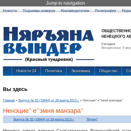
Jump to navigation
Новости
Подшивка номеров
Рекламодателям
Полиграфия
Реда
ОБЩЕСТВЕННО
НЕНЕЦКОГО А
Сегодня
Воскресенье, 9 авгу
Новости 24
Политика
Экономика
Общество
Сп
Вы здесь
Главная
»
Выпуск № 32 (19944) от 28 марта 2013 г.
»
Ненэцие’’ е’’эмня манзара’’
Ненэцие’’ е’’эмня манзара’’
Выпуск № 32 (19944) от 28 марта 2013 г.
Ялумд’’
Нерняна товнда яляхана Саля’хардахана Всероссийский ассо