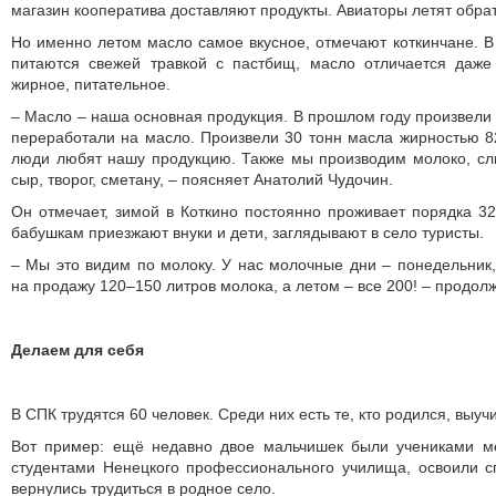
магазин кооператива доставляют продукты. Авиаторы летят обрат
Но именно летом масло самое вкусное, отмечают коткинчане. В 
питаются свежей травкой с пастбищ, масло отличается даже
жирное, питательное.
– Масло – наша основная продукция. В прошлом году произвели 
переработали на масло. Произвели 30 тонн масла жирностью 82,
люди любят нашу продукцию. Также мы производим молоко, сл
сыр, творог, сметану, – поясняет Анатолий Чудочин.
Он отмечает, зимой в Коткино постоянно проживает порядка 32
бабушкам приезжают внуки и дети, заглядывают в село туристы.
– Мы это видим по молоку. У нас молочные дни – понедельник,
на продажу 120–150 литров молока, а летом – все 200! – продол
Делаем для себя
В СПК трудятся 60 человек. Среди них есть те, кто родился, выуч
Вот пример: ещё недавно двое мальчишек были учениками м
студентами Ненецкого профессионального училища, освоили с
вернулись трудиться в родное село.