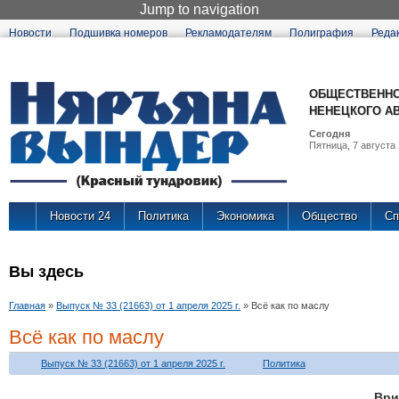
Jump to navigation
Новости
Подшивка номеров
Рекламодателям
Полиграфия
Реда
ОБЩЕСТВЕННО
НЕНЕЦКОГО А
Сегодня
Пятница, 7 августа 
Новости 24
Политика
Экономика
Общество
Сп
Вы здесь
Главная
»
Выпуск № 33 (21663) от 1 апреля 2025 г.
»
Всё как по маслу
Всё как по маслу
Выпуск № 33 (21663) от 1 апреля 2025 г.
Политика
Ври