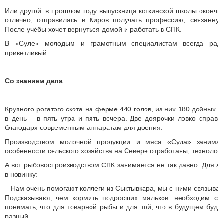
Или другой: в прошлом году выпускница коткинской школы оконч
отлично, отправилась в Киров получать профессию, связанн
После учёбы хочет вернуться домой и работать в СПК.
В «Суле» молодым и грамотным специалистам всегда ра
приветливый.
Со знанием дела
Крупного рогатого скота на ферме 440 голов, из них 180 дойных
в день – в пять утра и пять вечера. Две доярочки ловко спра
благодаря современным аппаратам для доения.
Производством молочной продукции и мяса «Сула» занима
особенности сельского хозяйства на Севере отработаны, технол
А вот рыбовоспроизводством СПК занимается не так давно. Для 
в новинку:
– Нам очень помогают коллеги из Сыктывкара, мы с ними связыва
Подсказывают, чем кормить подросших мальков: необходим 
понимать, что для товарной рыбы и для той, что в будущем буд
разный.