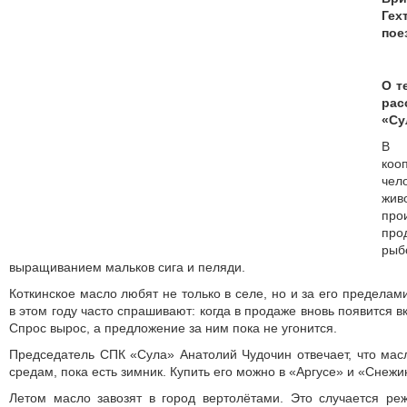
Ге
пое
О т
ра
«Су
В 
ко
че
жив
пр
пр
ры
выращиванием мальков сига и пеляди.
Коткинское масло любят не только в селе, но и за его предела
в этом году часто спрашивают: когда в продаже вновь появится
Спрос вырос, а предложение за ним пока не угонится.
Председатель СПК «Сула» Анатолий Чудочин отвечает, что мас
средам, пока есть зимник. Купить его можно в «Аргусе» и «Снежи
Летом масло завозят в город вертолётами. Это случается реж