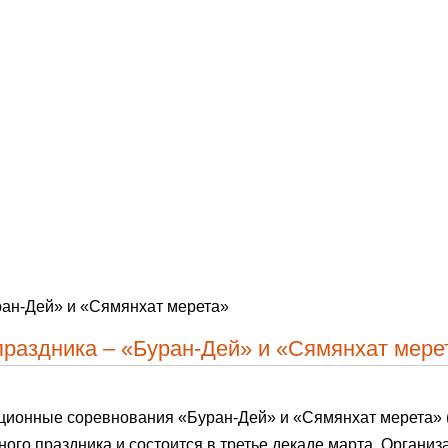
ран-Дей» и «Сямянхат мерета»
раздника – «Буран-Дей» и «Сямянхат мере
ионные соревнования «Буран-Дей» и «Сямянхат мерета» (
го праздника и состоится в третье декаде марта. Организ