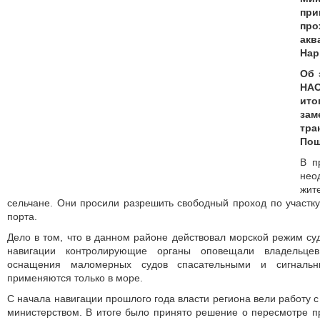
при
про
акв
Нар
Об 
НА
ито
за
тра
Пош
В п
не
жит
сельчане. Они просили разрешить свободный проход по участк
порта.
Дело в том, что в данном районе действовал морской режим су
навигации контролирующие органы оповещали владельце
оснащения маломерных судов спасательными и сигнальн
применяются только в море.
С начала навигации прошлого года власти региона вели работ
министерством. В итоге было принято решение о пересмотре 