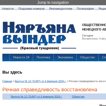
Jump to navigation
Новости
Подшивка номеров
Рекламодателям
Полиграфия
Реда
ОБЩЕСТВЕННО
НЕНЕЦКОГО А
Сегодня
Воскресенье, 9 авгу
Новости 24
Политика
Экономика
Общество
Сп
Вы здесь
Главная
»
Выпуск № 12 (21497) от 6 февраля 2024 г.
»
Речная справедливость восст
Речная справедливость восстановлена
Выпуск № 12 (21497) от 6 февраля 2024 г.
Общество
Мин