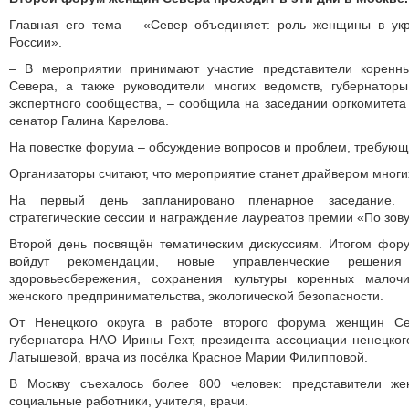
Главная его тема – «Север объединяет: роль женщины в ук
России».
– В мероприятии принимают участие представители коренн
Севера, а также руководители многих ведомств, губернаторы
экспертного сообщества, – сообщила на заседании оргкомитет
сенатор Галина Карелова.
На повестке форума – обсуждение вопросов и проблем, требующ
Организаторы считают, что мероприятие станет драйвером многи
На первый день запланировано пленарное заседание. 
стратегические сессии и награждение лауреатов премии «По зову
Второй день посвящён тематическим дискуссиям. Итогом фору
войдут рекомендации, новые управленческие решен
здоровьесбережения, сохранения культуры коренных малоч
женского предпринимательства, экологической безопасности.
От Ненецкого округа в работе второго форума женщин Се
губернатора НАО Ирины Гехт, президента ассоциации ненецко
Латышевой, врача из посёлка Красное Марии Филипповой.
В Москву съехалось более 800 человек: представители жен
социальные работники, учителя, врачи.