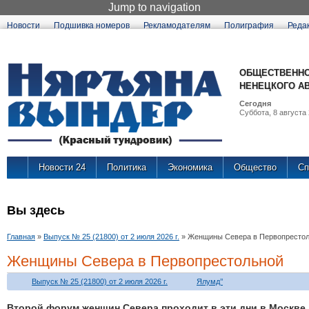
Jump to navigation
Новости
Подшивка номеров
Рекламодателям
Полиграфия
Реда
ОБЩЕСТВЕННО
НЕНЕЦКОГО А
Сегодня
Суббота, 8 августа 
Новости 24
Политика
Экономика
Общество
Сп
Вы здесь
Главная
»
Выпуск № 25 (21800) от 2 июля 2026 г.
»
Женщины Севера в Первопресто
Женщины Севера в Первопрестольной
Выпуск № 25 (21800) от 2 июля 2026 г.
Ялумд’’
Второй форум женщин Севера проходит в эти дни в Москве.