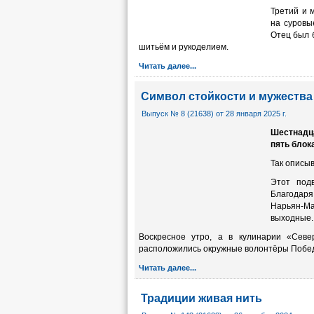
Третий и 
на суровы
Отец был б
шить­ём и рукоделием.
Читать далее...
Символ стойкости и мужества
Выпуск № 8 (21638) от 28 января 2025 г.
Шестнадца
пять блок
Так описыв
Этот под
Благодаря
Нарьян-М
выходные.
Воскресное утро, а в кулинарии «Севе
расположились окружные волонтёры Побед
Читать далее...
Традиции живая нить