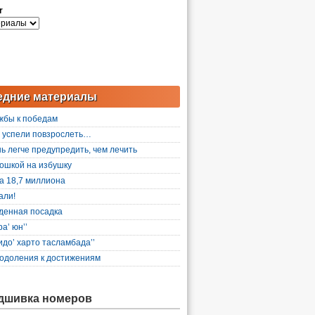
r
едние материалы
жбы к победам
 успели повзрослеть…
ь легче предупредить, чем лечить
ошкой на избушку
а 18,7 миллиона
али!
денная посадка
а’ юн’’
до’ харто тасламбада’’
одоления к достижениям
дшивка номеров