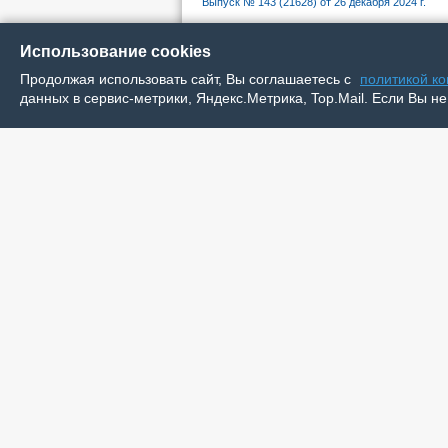
Выпуск № 143 (21628) от 26 декабря 2024 г.
В Котки
«Сельски
Использование cookies
На больш
Продолжая использовать сайт, Вы соглашаетесь с
политикой к
корреспон
данных в сервис-метрики, Яндекс.Метрика, Top.Mail. Если Вы не
Фестиваль
большее. 
русский ф
культуры. Об этом говорит и директор Кул
культуры РФ и художественный руководит
Читать далее...
Через тернии в оперные звёз
Выпуск № 101 (21586) от 19 сентября 2024 г.
Перст суд
большой с
Беседуем 
Накануне
Елена Гор
Лукьяненк
Александр