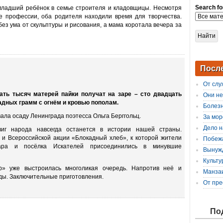
Search fo
младший ребёнок в семье строителя и кладовщицы. Несмотря
е профессии, оба родителя находили время для творчества.
ез ума от скульптуры и рисования, а мама коротала вечера за
Посл
От слу
ть тысяч матерей пайки получат на заре – сто двадцать
Они не
адных грамм с огнём и кровью пополам.
Болезн
ала осаду Ленинграда поэтесса Ольга Берггольц.
За мор
Дело н
виг народа навсегда останется в истории нашей страны.
 и Всероссийской акции «Блокадный хлеб», к которой жители
Побеж
ара и посёлка Искателей присоединились в минувшие
Вынуж
Культур
р» уже выстроилась многоликая очередь. Напротив неё и
Манзаи
ы. Заключительные приготовления.
От пре
По