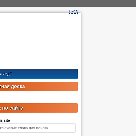
Вход
лумд’’
ная доска
 по сайту
s site