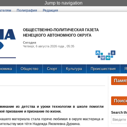
Jump to navigation
ателям
Полиграфия
Редакция
ОБЩЕСТВЕННО-ПОЛИТИЧЕСКАЯ ГАЗЕТА
НЕНЕЦКОГО АВТОНОМНОГО ОКРУГА
Сегодня
Четверг, 6 августа 2026 года , 05:35
номика
Общество
Спорт
Культура
Происшествия
Я
Памят
Поиск
минание из детства и уроки технологии в школе помогли
воё призвание и признание по жизни.
Search thi
нашего материа­ла стала горячо любимая в округе мастерица и
тительству моя тётя Надежда Яковлевна Дуркина.