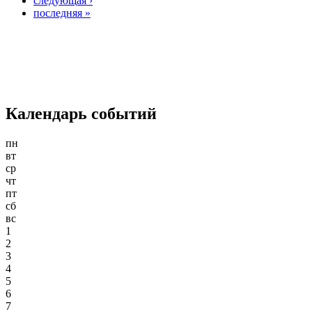
следующая ›
последняя »
Календарь событий
пн
вт
ср
чт
пт
сб
вс
1
2
3
4
5
6
7