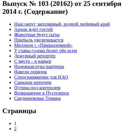
Выпуск № 103 (20162) от 25 сентября
2014 г. (Содержание)
Наш округ заполярный, родной любимый край
Архив ждет гостей
Животные будут сыты
Прибыль увеличивается
Миллион с «Приразломной»
У главы голова болит обо всем
Дежурный репортёр
С места – в карьер
Надежная рука партнера
Навели порядок
Спецснаряжение для НАО
Санкции нипочем
Путина под контролем
Возвращение в Пустозерск
Средневековье Тимана
Страницы
1
2