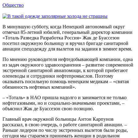
Общество
В минувшую субботу, когда Ненецкий автономный округ
отмечал 85-летний юбилей, генеральный директор компании
«Тоталь Разведка Разработка Россия» Жак де Буассезон
посетил окружную больницу и вручил бригаде санитарной
авиации спецодежду для вылетов на задания в зимнее время.
По мнению руководителя нефтедобывающей компании, одна
из задач окружного здравоохранения – развитие современной
экстренной санитарной авиапомощи, к которой прибегают
оленеводы и сотрудники нефтепромыслов. Поэтому
оказывать посильную помощь ненецким медикам – «святая
обязанность нефтяных компаний».
– «Тоталь» в НАО пришла надолго и занимается не только
нефтегазовыми, но и социально-значимыми проектами, –
объяснил Жак де Буассезон свою позицию.
Главный врач окружной больницы Антон Карпунов
рассказал, в свою очередь, о работе санитарной авиации. –
Раньше лидером по числу экстренных вылетов были роды,
сегодня мы стараемся принимать женщин в родильном