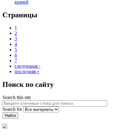
врачей
Страницы
1
2
3
4
5
6
7
следующая ›
последняя »
Поиск по сайту
Search this site
Search for