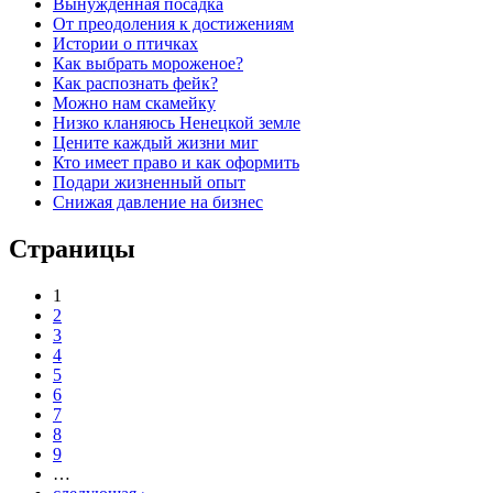
Вынужденная посадка
От преодоления к достижениям
Истории о птичках
Как выбрать мороженое?
Как распознать фейк?
Можно нам скамейку
Низко кланяюсь Ненецкой земле
Цените каждый жизни миг
Кто имеет право и как оформить
Подари жизненный опыт
Снижая давление на бизнес
Страницы
1
2
3
4
5
6
7
8
9
…