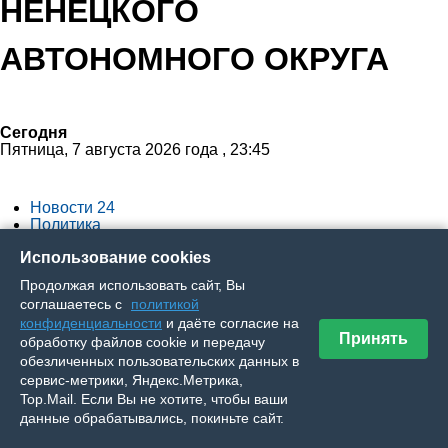
НЕНЕЦКОГО
АВТОНОМНОГО ОКРУГА
Сегодня
Пятница, 7 августа 2026 года , 23:45
Новости 24
Политика
Экономика
Использование cookies
Общество
Спорт
Продолжая использовать сайт, Вы
Культура
соглашаетесь с
политикой
Происшествия
конфиденциальности
и даёте согласие на
Ялумд’’
Принять
обработку файлов cookie и передачу
обезличенных пользовательских данных в
Вы здесь
сервис-метрики, Яндекс.Метрика,
Top.Mail. Если Вы не хотите, чтобы ваши
данные обрабатывались, покиньте сайт.
Главная