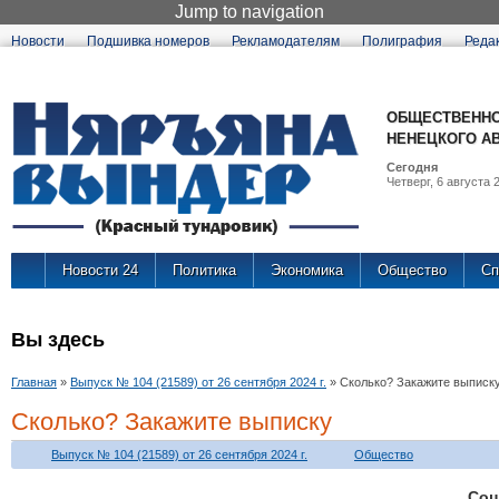
Jump to navigation
Новости
Подшивка номеров
Рекламодателям
Полиграфия
Реда
ОБЩЕСТВЕННО
НЕНЕЦКОГО А
Сегодня
Четверг, 6 августа 2
Новости 24
Политика
Экономика
Общество
Сп
Вы здесь
Главная
»
Выпуск № 104 (21589) от 26 сентября 2024 г.
»
Сколько? Закажите выписк
Сколько? Закажите выписку
Выпуск № 104 (21589) от 26 сентября 2024 г.
Общество
Соц