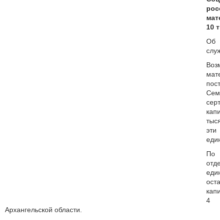
ро
мат
10 
Об
слу
Воз
мат
по
Се
сер
кап
тыс
эт
еди
По
о
ед
ост
кап
4 
Архангельской области.