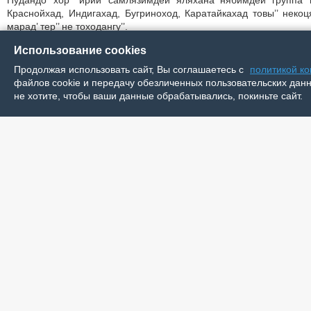
Пудандо’ хор’’ ирий’ самлязимдей яляхана нябимдей группа’
Краснойхад, Индигахад, Бугриноход, Каратайкахад товы’’ некоця’
марад’ тер’’ не тоходангу’’.
Ӈокханда сидя си’’ив яля’’ ямбан’ декоративно-прикладной тво
Использование cookies
нина’’ тюку по’ самляӈг яӈганя хибярим’ тохолавнда’’. Тарця то
Продолжая использовать сайт, Вы соглашаетесь с
политикой к
хусувэй по’ ӈэрёйӈэ’ хэсь танесеты, Департамент внутренней поли
файлов cookie и передачу обезличенных пользовательских данны
Маня’’ яханана’’ тарем’ тоходанава’’ мале ӈахакуд’ миӈа’’. Хусувэй п
не хотите, чтобы ваши данные обрабатывались, покиньте сайт.
тоходанаванзь тэворцеты’’. Тюкумэвахана тамбир’ тарана манза
Индига, Бугрино, Каратайка не’’ маркана манзарана’’ мел’’ нина’’ т