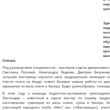
окр
цен
Зде
нед
окт
по
об
на
пр
ма
Севера.
Под руководством специалистов – мастеров отдела декоративно-
Светланы Поповой, Александра Ледкова, Дмитрия Безумов
сельские мастерицы научатся шить традиционную ненецкую па
плести пояса на бердо, освоят базовые навыки работы по дере
украшение из меха оленя и бисера. Будет разнообразно, познава
В этом году к команде педагогов-наставников присоедин
Лаптандер – известный в округе мастер по пошиву тради
изготовлению сувениров из меха оленя, сукна и бисера. Б
участницей народного клуба «Мел’’ не» («Мастерицы»), учас