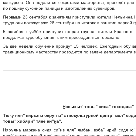
конкурсов. Она поделится секретами мастерства, проведёт дл
по пошиву суконной паницы и изготовлению сувениров.
Первыми 23 сентября к занятиям приступили жители Нельмина Н
труда они покажут уже 28 сентября на итоговом занятии первой г
5 октября к учёбе приступит вторая группа, жители Красного, 
продолжат курс обучения, к ним присоединятся горожане.
За две недели обучение пройдут 15 человек. Ежегодный обуч
традиционному мастерству проводится по заявке департамента 
Ӈэсыхыт’ товы’’ нина’’ тоходана’’
Тюку яля’’ пиркана округна’’ этнокультурной центр’ мел’’ сэд
товы’’ хибяри’’ тянё ни’’ӈа’’.
Няръяна маркана сидя си’’ив яля’’ ямбан, вэба’’ ирий сидя ю’
ирий’ самлязимдей яля’ ӈэсонд’ маня’’ яханана’’ танеда’’ ӈэсыхыт