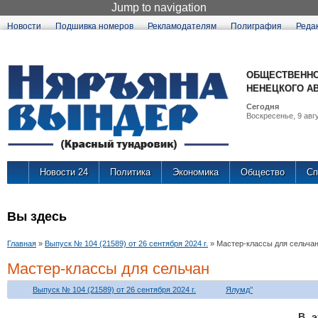
Jump to navigation
Новости
Подшивка номеров
Рекламодателям
Полиграфия
Реда
ОБЩЕСТВЕННО
НЕНЕЦКОГО А
Сегодня
Воскресенье, 9 авгу
Новости 24
Политика
Экономика
Общество
Сп
Вы здесь
Главная
»
Выпуск № 104 (21589) от 26 сентября 2024 г.
»
Мастер-классы для сельча
Мастер-классы для сельчан
Выпуск № 104 (21589) от 26 сентября 2024 г.
Ялумд’’
В э