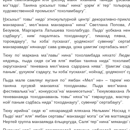
мэ’’тадо’. Таняна ӈэсыхыт товы’’ нина’’ ӈэрм’ я’ тер’’ толыро
художественной промысел’’ тохоламбаӈгу’’.
Ӈэсыхыт’’ товы’’ нидо’ этнокультурной центр’ декоративно-прик
манзарана’’, мел’’мана манзарана’’ нина’’ Светлана Попова,
Безумов, Маргарита Латышева тохолабгудо. Пыдо’ ӈобкана не
сэдбаӈгу’’, ним’ паӈалпась тоходанаӈгу’’, тикахад пявна
торомдаӈгу’’, ты хоба’ пускахат’, ӈодякохот’ сувенир’’ серта
манзаравадо’ нянандо’ сава ӈэвнда, ӈока ӈамгэм’ сертабась мел’’ н
Тюку по’ маркана ма’’лавы’’ нина’’ тохоламбада няхато’ Лю
нядэяць, пыда сидя си’’ив яля’’ ямбан таняна нида’’ тохола
округханана’’ теневана мел’’мана сэдорана нява’’. Ӈамгэм’ сэ
паным’, ӈухуком’ сэдаӈгу, ты хоба’ пускахат’, нойхад’, ӈодякохот’ с
Пыда мале самляӈг яӈганя по’’ ямбан «Мел’’ не» – тарем’ нюм
таняна хусувэй манзаяха’ тоходанавы. Пыда мел’’мана
фестивалька’’на’’, конкурсха’’на’ маниесетына’’. Тюкумэвахана
теневанамда тоходанаванзь товы’’ няха’’та’’ тэвраӈгуда, мастер
ной’ паным сэдбась нида’’ тоходанаӈгу’’, сувенир’’ сертабаӈгу’’.
Тюку ирийна’’ сидя ю’’ няхарамдэй яляхана Нельмин’ Носхад тов
Пыдо’ мат’’ яля’’ ямбан сертавы’’ манзаидо’ мэта’’ си’’ив маттамд
Нертей группа манзаямда ёльцеӈгуда, Саля’ тер’’ нина’’ мякандо’ х