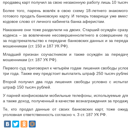
продавец карт получил за свою незаконную работу лишь 10 тыся
Более того, парень вовлёк в свою схему 18-летнего знакомого
готового продать банковскую карту. И теперь товарищи уже вмес
кодовое слово от личного кабинета банка аферистам.
Наказание они тоже разделили на двоих. Старший осуждён сразу
кодекса – за вовлечение несовершеннолетнего в совершение пр
за подстрекательство к передаче банковских данных и за перед
мошенникам (ст. 150 и 187 УК РФ).
Младший признан соучастником и также осуждён за передач
мошенникам (ст. 187 УК РФ).
Первого суд приговорил к четырём годам лишения свободы усло
три года. Также ему предстоит выплатить штраф 250 тысяч рубле
Второй получил два года лишения свободы условно с испыта
штраф 150 тысяч рублей.
У парней конфисковали мобильные телефоны, используемые дл
а также доход, полученный в качестве вознаграждения за продаж
Те, кто продал данные от своих банковских карт, тоже ожид
уголовная ответственность согласно ч. 3 ст. 187 УК РФ.