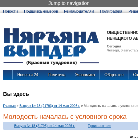
Jump to navigation
Новости
Подшивка номеров
Рекламодателям
Полиграфия
Реда
ОБЩЕСТВЕННО
НЕНЕЦКОГО А
Сегодня
Четверг, 6 августа 2
Новости 24
Политика
Экономика
Общество
Сп
Вы здесь
Главная
»
Выпуск № 18 (21793) от 14 мая 2026 г.
»
Молодость началась с условного 
Молодость началась с условного срока
Выпуск № 18 (21793) от 14 мая 2026 г.
Происшествия
Жи