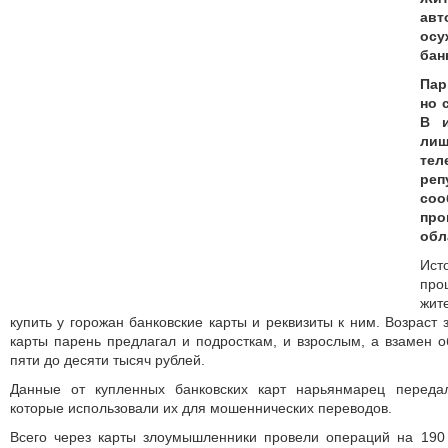
ав
ос
бан
Пар
но 
В и
ли
те
ре
со
про
обл
Ис
про
жит
купить у горожан банковские карты и реквизиты к ним. Возраст
карты парень предлагал и подросткам, и взрослым, а взамен 
пяти до десяти тысяч рублей.
Данные от купленных банковских карт нарьянмарец переда
которые использовали их для мошеннических переводов.
Всего через карты злоумышленники провели операций на 190 