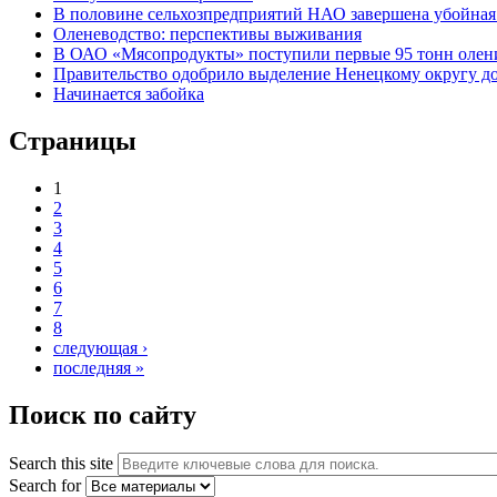
В половине сельхозпредприятий НАО завершена убойная
Оленеводство: перспективы выживания
В ОАО «Мясопродукты» поступили первые 95 тонн оле
Правительство одобрило выделение Ненецкому округу до 
Начинается забойка
Страницы
1
2
3
4
5
6
7
8
следующая ›
последняя »
Поиск по сайту
Search this site
Search for