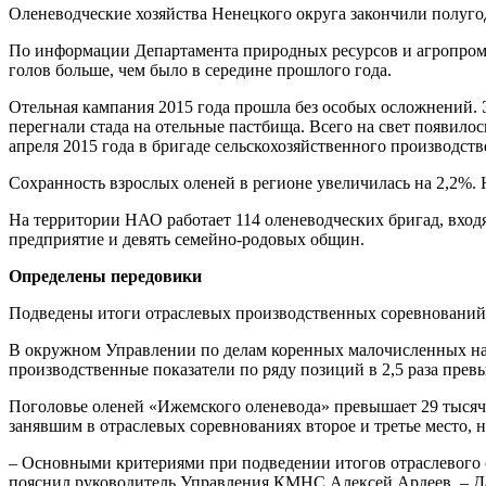
Оленеводческие хозяйства Ненецкого округа закончили полуго
По информации Департамента природных ресурсов и агропромыш
голов больше, чем было в середине прошлого года.
Отельная кампания 2015 года прошла без особых осложнений. Э
перегнали стада на отельные пастбища. Всего на свет появилос
апреля 2015 года в бригаде сельскохозяйственного производст
Сохранность взрослых оленей в регионе увеличилась на 2,2%. 
На территории НАО работает 114 оленеводческих бригад, вход
предприятие и девять семейно-родовых общин.
Определены передовики
Подведены итоги отраслевых производственных соревнований 
В окружном Управлении по делам коренных малочисленных на
производственные показатели по ряду позиций в 2,5 раза пр
Поголовье оленей «Ижемского оленевода» превышает 29 тысяч г
занявшим в отраслевых соревнованиях второе и третье место, н
– Основными критериями при подведении итогов отраслевого с
пояснил руководитель Управления КМНС Алексей Ардеев. – Да