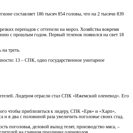
оне составляет 186 тысяч 854 головы, что на 2 тысячи 839
резких перепадов с оттепели на мороз. Хозяйства вовремя
внению с прошлым годом. Первый теленок появился на свет 18
 на треть.
ности: 13 – СПК, одно государственное унитарное
ителей. Лидером отрасли стал СПК «Ижемский оленевод». Его
того чтобы приблизиться к лидеру, СПК «Ерв» и «Харп»,
 и в два с половиной раза увеличить поголовье своих стад.
ть поголовья, деловой выход телят, производство мяса, –
дителей на главном празднике оленеводов.