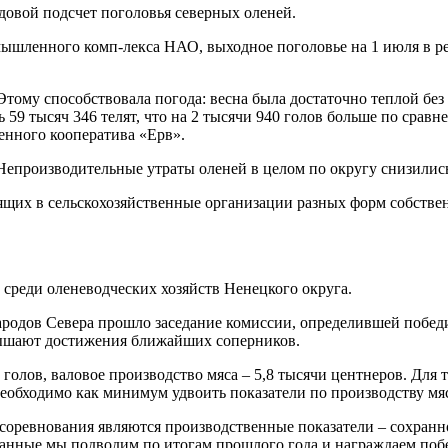
довой подсчет поголовья северных оленей.
ленного комп-лекса НАО, выходное поголовье на 1 июля в реги
тому способствовала погода: весна была достаточно теплой без 
ь 59 тысяч 346 телят, что на 2 тысячи 940 голов больше по сра
венного кооператива «Ерв».
Непроизводительные утраты оленей в целом по округу снизились
ящих в сельскохозяйственные организации разных форм собствен
среди оленеводческих хозяйств Ненецкого округа.
родов Севера прошло заседание комиссии, определившей побед
евышают достижения ближайших соперников.
олов, валовое производство мяса – 5,8 тысячи центнеров. Для 
еобходимо как минимум удвоить показатели по производству мяса
оревнования являются производственные показатели – сохраннос
нные мы подводим по итогам прошлого года и награждаем побе