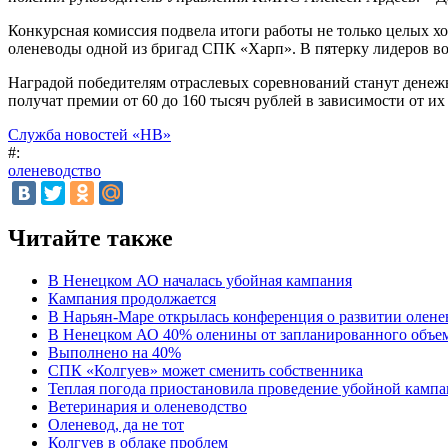
Конкурсная комиссия подвела итоги работы не только целых хо
оленеводы одной из бригад СПК «Харп». В пятерку лидеров в
Наградой победителям отраслевых соревнований станут денежны
получат премии от 60 до 160 тысяч рублей в зависимости от и
Служба новостей «НВ»
#:
оленеводство
Читайте также
В Ненецком АО началась убойная кампания
Кампания продолжается
В Нарьян-Маре открылась конференция о развитии олене
В Ненецком АО 40% оленины от запланированного объем
Выполнено на 40%
СПК «Колгуев» может сменить собственника
Теплая погода приостановила проведение убойной кампа
Ветеринария и оленеводство
Оленевод, да не тот
Колгуев в облаке проблем