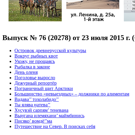
Выпуск № 76 (20278) от 23 июля 2015 г.
Островок древнерусской культуры
Вокруг рыбных квот
Ухожу, не прощаясь
Рыбалка в законе
День оленя
Поголовье выросло
Дежурный репортёр
Пограничный щит Арктики
Большинство «невыездных» – должники по алиментам
Вадава’’ тохолабидо’’
Ты ялява ӈатева’’
Хусувэй сарпям’ теневана
Выӈгана илемяхани’ маймбинись
Писяко’ вомдё’’ма
Путешествие на Север. В поисках себя