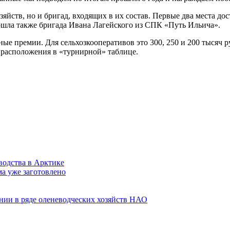
зяйств, но и бригад, входящих в их состав. Первые два места д
ошла также бригада Ивана Лагейского из СПК «Путь Ильича».
е премии. Для сельхозкооперативов это 300, 250 и 200 тысяч р
х расположения в «турнирной» таблице.
водства в Арктике
а уже заготовлено
нии в ряде оленеводческих хозяйств НАО